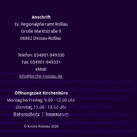
Anschrift
Ev. Regionalpfarramt Roßlau
Große Marktstraße 9
06862 Dessau-Roßlau
Telefon: 034901-949330
Fax: 034901-949331
eMail:
Ein kleiner Hinweis...
info@kirche-rosslau.de
Wir nutzen Cookies auf unserer Website. Einige von ihnen
sind essenziell für den Betrieb der Seite, während andere
Öffnungszeit Kirchenbüro
uns helfen, diese Website und die Nutzererfahrung zu
Montag bis Freitag: 9.00 - 12.00 Uhr
verbessern (Tracking Cookies). Sie können selbst
Dienstag 15.00 - 18.00 Uhr
entscheiden, ob Sie die Cookies zulassen möchten. Bitte
Datenschutz
|
Impressum
beachten Sie, dass bei einer Ablehnung womöglich nicht
© Kirche Rosslau 2026
mehr alle Funktionalitäten der Seite zur Verfügung stehen.